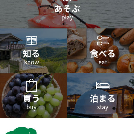
あそぶ
――play――
知る
食べる
――know――
――eat――
買う
泊まる
――buy――
――stay――